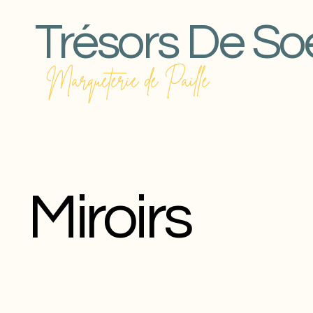
Trésors De So
Marqueterie de Paille
Miroirs