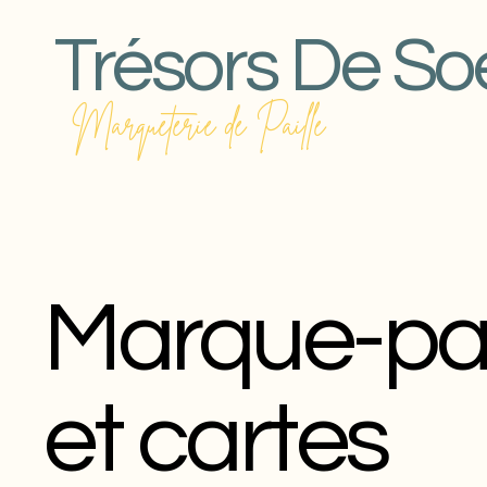
Trésors De So
Marqueterie de Paille
Marque-p
et cartes